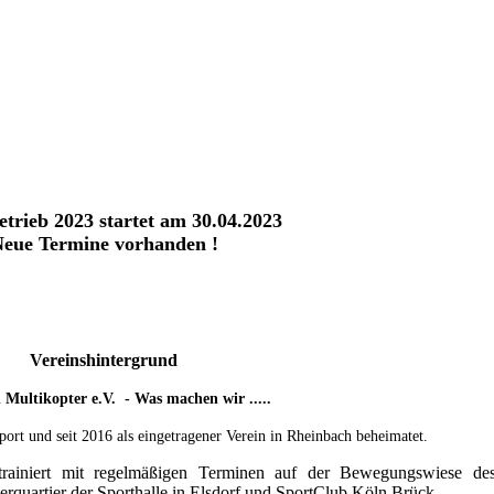
etrieb 2023 startet am 30.04.2023
eue Termine vorhanden !
Vereinshintergrund
 Multikopter e.V. - Was machen wir .....
ort und seit 2016 als eingetragener Verein in Rheinbach beheimatet.
rainiert mit regelmäßigen Terminen auf der Bewegungswiese de
terquartier der Sporthalle in Elsdorf und SportClub Köln Brück.