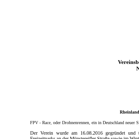
Vereinsb
N
Rheinland
FPV - Race, oder Drohnenrennen, ein in Deutschland neuer Sp
Der Verein wurde am 16.08.2016 gegründet und t
Freizeitparks an der Münstereifler Straße sowie im Win